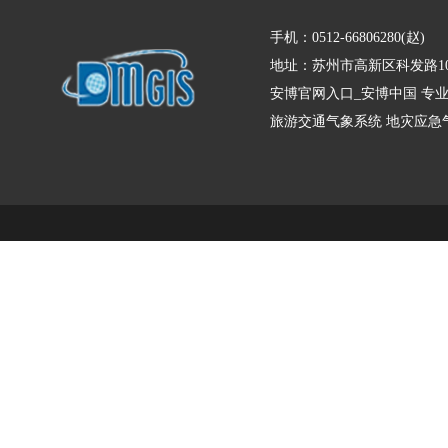
手机：0512-66806280(赵)
地址：苏州市高新区科发路10
安博官网入口_安博中国 专
旅游交通气象系统
地灾应急