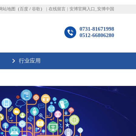
网站地图
（
百度
/
谷歌
）
|
在线留言
|
安博官网入口_安博中国
0731-81671998
0512-66806280
行业应用