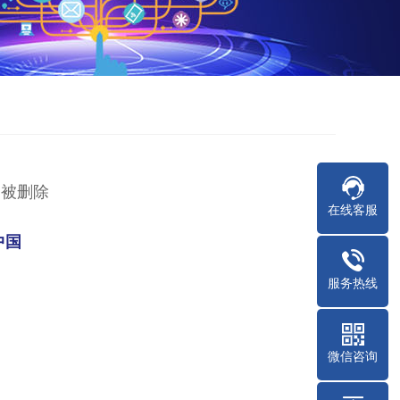
已被删除
在线客服
中国
服务热线
微信咨询