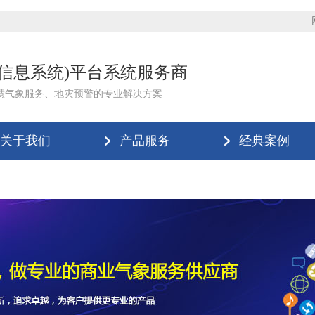
理信息系统)平台系统服务商
慧气象服务、地灾预警的专业解决方案
关于我们
产品服务
经典案例
官网入口_安博中国