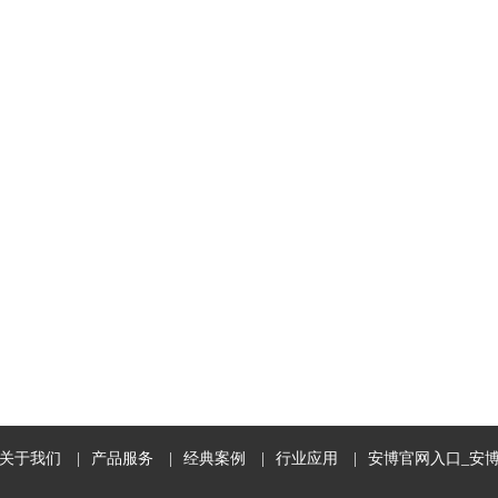
关于我们
|
产品服务
|
经典案例
|
行业应用
|
安博官网入口_安