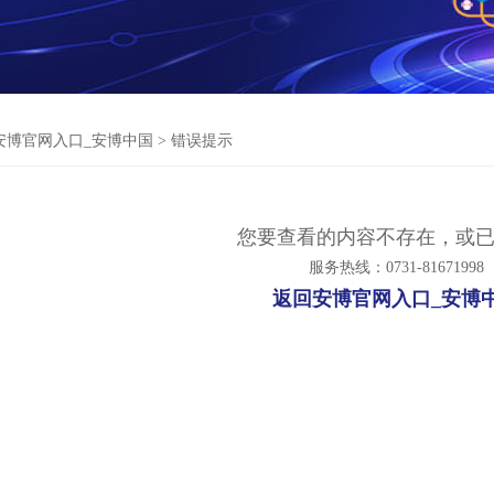
安博官网入口_安博中国
> 错误提示
您要查看的内容不存在，或
服务热线：0731-81671998
返回安博官网入口_安博